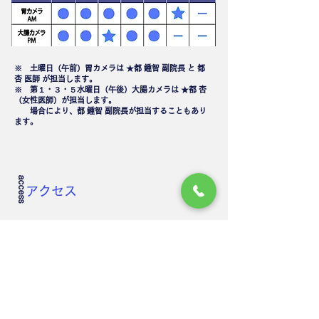
※ 土曜日（午前）胃カメラは ★都 鍾智 副院長 と 都
杏 医師 が担当します。
※ 第１・３・５水曜日（午後）大腸カメラは ★都 杏
（女性医師）が担当します。
場合により、都 鍾智 副院長が担当することもあり
ます。
access
​アクセス
〒663-8134
兵庫県西宮市上田中町17-26
0798-40-5222