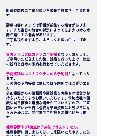
診察時間内にご来院頂いた順番で診察させて頂きま
す。
診療内容によっては順番が前後する場合がありま
す。また当日の待合の状況によっては多少の待ち時
間が発生する場合があります。
ご了承頂きますよう、よろしくお願い申し上げま
す。
胃カメラ
と
大腸カメラ
は
予約制
となっております。
ご来院いただきました後、診察を行った上で、検査
の説明と日時の予約を行わせていただきます。
予防接種はコロナワクチンのみ予約制
となっており
ます。
その他の予防接種に関しては予約制ではございませ
ん。
公的機関からの接種券や問診表をお持ちの場合はお
持ちいただくようお願いいたします。予防接種の種
類や当日接種も可能な場合がございますので、ご来
院いただいた当日に必要な予防接種にお気づきにな
られた場合は、受付までご相談をお願いいたしま
す。
健康診断やCT検査は予約制ではありません。
健康診断に関しましては、ご来院いただきましたら