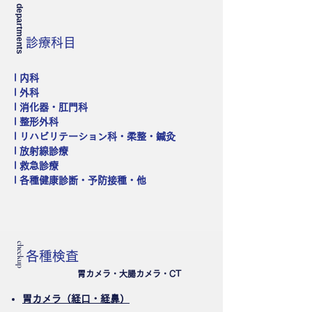
departments
診療科目
l 内科
l 外科
l 消化器・肛門科
l 整形外科
l リハビリテーション科・柔整・鍼灸
l 放射線診療
l 救急診療
l 各種健康診断・予防接種・他
checkup
各種検査
胃カメラ・大腸カメラ・CT
胃カメラ（経口・経鼻）