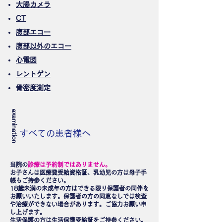
大腸カメラ
​C
T
腹
部エコー
腹部以外のエコー
心電図
レントゲン
骨密度測定
examination
すべての患者様へ
当院の
診療は予約制ではありません。
お子さんは医療費受給資格証、乳幼児の方は母子手
帳もご持参ください。
18歳未満の未成年の方はできる限り保護者の同伴を
お願いいたします。保護者の方の同意なしでは検査
や治療ができない場合があります。ご協力お願い申
し上げます。
生活保護の方は生活保護受給証をご持参ください。