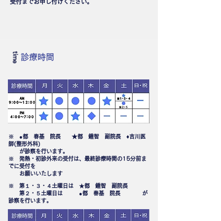
受付までお申し付けください。
time
診療時間
★
♦
※ ●都 春基 院長
都 鍾智 副院長
吉川
医
師(整形外科)
が診察を行います。
※ 発熱・初診外来の受付は、最終診療時間の15分前ま
でに受付を
お願いいたします
※ 第１・３・４土曜日は ★都 鍾智 副院長
第２・５土曜日は ●都 春基 院長 が
診察を行います。