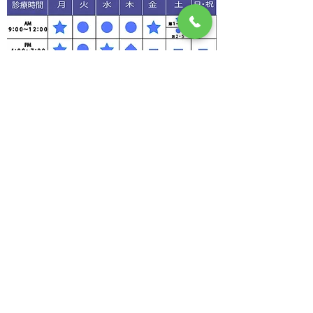
※ ●都 春基 院長 ★都 鍾智 副院長
♦
吉川医師(整形外科) が診察を行います。
※ 発熱・初診外来の受付は、最終診療時間の15分前
までに受付を
お願いいたします
｜都クリニック｜西宮｜胃腸科｜内視鏡検査｜CT検査
｜内科｜外科｜整形外科｜リハビリテーション科｜在
宅医療｜かかりつけ医｜